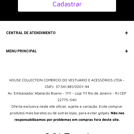
Cadastrar
CENTRAL DE ATENDIMENTO
SAC (Serviço de Atendimento ao Consumidor)
MENU PRINCIPAL
E-mail:
contato@housebrands.com.br
Início
Catálogo
Entrar em contato
HOUSE COLLECTION COMÉRCIO DO VESTUÁRIO E ACESSÓRIOS LTDA -
CNPJ: 37.541.981/0001-94
Av. Embaixador Abelardo Bueno - 1111 - Loja 111 Rio de Janeiro - RJ CEP
22775-040
Oferta exclusiva neste site oficial, sujeita a variação. Evite comprar
produtos mais baratos ou de outras lojas, para evitar golpes.
Não nos
responsabilizamos por problemas em compras fora deste site.