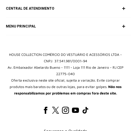
CENTRAL DE ATENDIMENTO
SAC (Serviço de Atendimento ao Consumidor)
MENU PRINCIPAL
E-mail:
contato@housebrands.com.br
Início
Catálogo
Entrar em contato
HOUSE COLLECTION COMÉRCIO DO VESTUÁRIO E ACESSÓRIOS LTDA -
CNPJ: 37.541.981/0001-94
Av. Embaixador Abelardo Bueno - 1111 - Loja 111 Rio de Janeiro - RJ CEP
22775-040
Oferta exclusiva neste site oficial, sujeita a variação. Evite comprar
produtos mais baratos ou de outras lojas, para evitar golpes.
Não nos
responsabilizamos por problemas em compras fora deste site.
Segurança e Qualidade